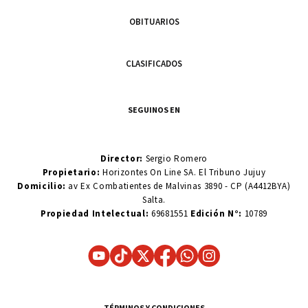
OBITUARIOS
CLASIFICADOS
SEGUINOS EN
Director:
Sergio Romero
Propietario:
Horizontes On Line SA. El Tribuno Jujuy
Domicilio:
av Ex Combatientes de Malvinas 3890 - CP (A4412BYA)
Salta.
Propiedad Intelectual:
69681551
Edición N°:
10789
TÉRMINOS Y CONDICIONES