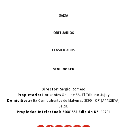
SALTA
OBITUARIOS
CLASIFICADOS
SEGUINOS EN
Director:
Sergio Romero
Propietario:
Horizontes On Line SA. El Tribuno Jujuy
Domicilio:
av Ex Combatientes de Malvinas 3890 - CP (A4412BYA)
Salta.
Propiedad Intelectual:
69681551
Edición N°:
10791