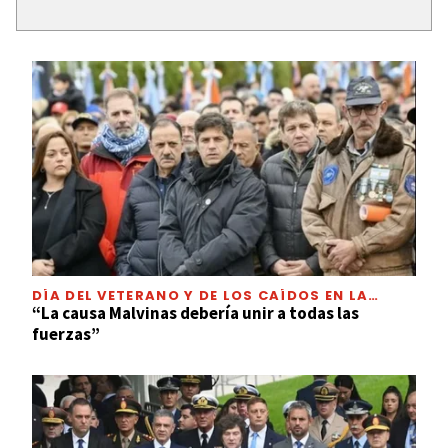
DÍA DEL VETERANO Y DE LOS CAÍDOS EN LA
GUERRA DE MALVINAS
“La causa Malvinas debería unir a todas las
fuerzas”