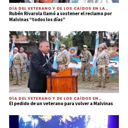
DÍA DEL VETERANO Y DE LOS CAÍDOS EN LA
GUERRA DE MALVINAS
Rubén Rivarola llamó a sostener el reclamo por
Malvinas “todos los días”
DÍA DEL VETERANO Y DE LOS CAÍDOS EN
MALVINAS
El pedido de un veterano para volver a Malvinas