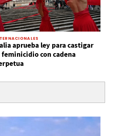
NTERNACIONALES
talia aprueba ley para castigar
l feminicidio con cadena
erpetua