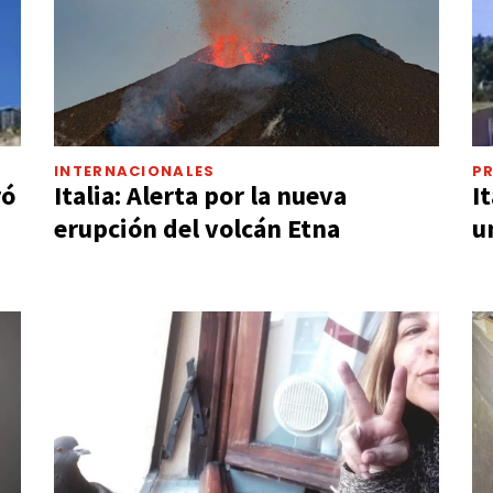
INTERNACIONALES
PR
ró
Italia: Alerta por la nueva
I
erupción del volcán Etna
u