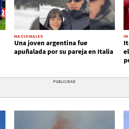
NACIONALES
I
Una joven argentina fue
I
apuñalada por su pareja en Italia
e
p
PUBLICIDAD