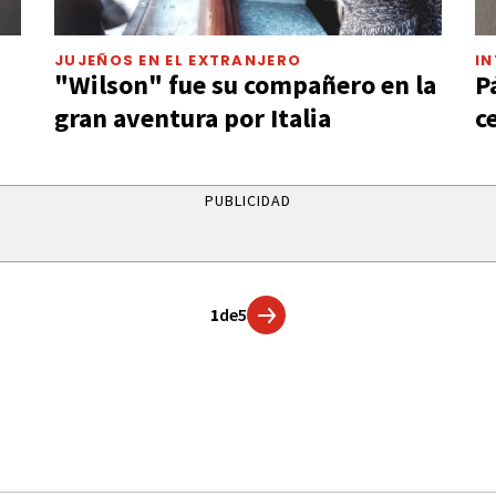
JUJEÑOS EN EL EXTRANJERO
I
"Wilson" fue su compañero en la
P
gran aventura por Italia
c
PUBLICIDAD
1
de
5