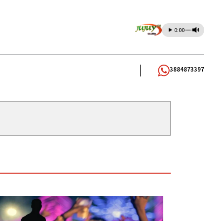
0:00
3884873397
S
CANDELA ARIZAGA
TALLERES DE OFICIOS