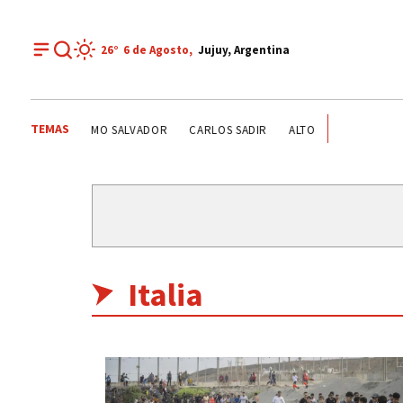
26°
6 de
Agosto
,
Jujuy, Argentina
TEMAS
BLE
SANTISIMO SALVADOR
CARLOS SADIR
ALTO COMEDERO
P
Italia