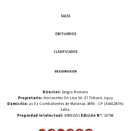
SALTA
OBITUARIOS
CLASIFICADOS
SEGUINOS EN
Director:
Sergio Romero
Propietario:
Horizontes On Line SA. El Tribuno Jujuy
Domicilio:
av Ex Combatientes de Malvinas 3890 - CP (A4412BYA)
Salta.
Propiedad Intelectual:
69681551
Edición N°:
10786