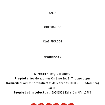
SALTA
OBITUARIOS
CLASIFICADOS
SEGUINOS EN
Director:
Sergio Romero
Propietario:
Horizontes On Line SA. El Tribuno Jujuy
Domicilio:
av Ex Combatientes de Malvinas 3890 - CP (A4412BYA)
Salta.
Propiedad Intelectual:
69681551
Edición N°:
10789