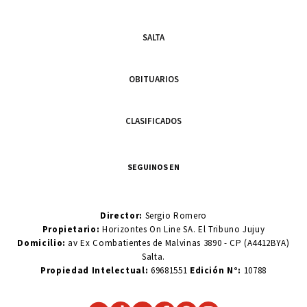
SALTA
OBITUARIOS
CLASIFICADOS
SEGUINOS EN
Director:
Sergio Romero
Propietario:
Horizontes On Line SA. El Tribuno Jujuy
Domicilio:
av Ex Combatientes de Malvinas 3890 - CP (A4412BYA)
Salta.
Propiedad Intelectual:
69681551
Edición N°:
10788