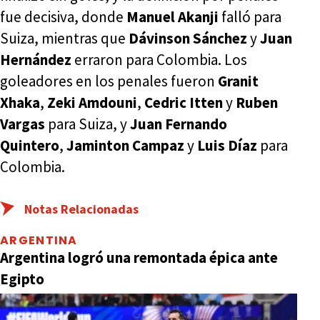
fue decisiva, donde
Manuel Akanji
falló para
Suiza, mientras que
Dávinson Sánchez
y
Juan
Hernández
erraron para Colombia. Los
goleadores en los penales fueron
Granit
Xhaka
,
Zeki Amdouni
,
Cedric Itten
y
Ruben
Vargas
para Suiza, y
Juan Fernando
Quintero
,
Jaminton Campaz
y
Luis Díaz
para
Colombia.
Notas Relacionadas
ARGENTINA
Argentina logró una remontada épica ante
Egipto