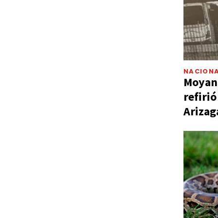
NACIONA
Moyano
refiri
Arizag