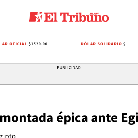
LAR OFICIAL
DÓLAR SOLIDARIO
$1520.00
$
ROPIEDAD PRIVADA
LEY DE TIERRAS
CANDELA ARIZAGA
TALLERES
PUBLICIDAD
emontada épica ante Eg
Egipto