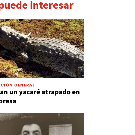
 puede interesar
CIÓN GENERAL
an un yacaré atrapado en
presa