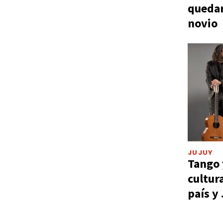
quedar
novio
JUJUY
Tango 
cultur
país y