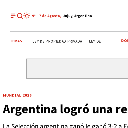
9°
7 de
Agosto
,
Jujuy, Argentina
DÓ
TEMAS
ALTO COMEDERO
PREMIOS SAN SALVADOR
LEY DE P
MUNDIAL 2026
Argentina logró una r
La Selección argentina ganó le ganó 3-2 a 