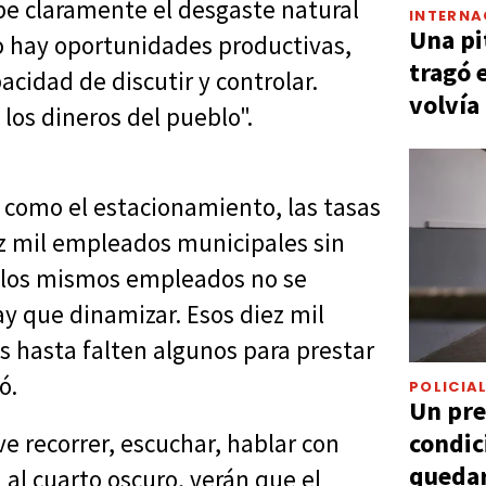
be claramente el desgaste natural
INTERNA
Una pi
o hay oportunidades productivas,
tragó 
acidad de discutir y controlar.
volvía
los dineros del pueblo".
como el estacionamiento, las tasas
z mil empleados municipales sin
ni los mismos empleados no se
y que dinamizar. Esos diez mil
 hasta falten algunos para prestar
ó.
POLICIA
Un pre
condic
e recorrer, escuchar, hablar con
quedar
 al cuarto oscuro, verán que el