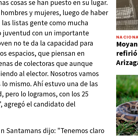
as cosas se han puesto en su lugar.
s hombres y mujeres, luego de haber
 las listas gente como mucha
o juventud con un importante
NACIONA
joven no te da la capacidad para
Moyano
refiri
ros espacios, que piensan en
Arizag
cenas de colectoras que aunque
endo al elector. Nosotros vamos
es lo mismo. Ahí estuvo una de las
, pero lo logramos, con los 25
", agregó el candidato del
ian Santamans dijo: "Tenemos claro