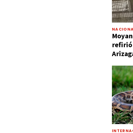
NACIONA
Moyano
refiri
Arizag
INTERNA