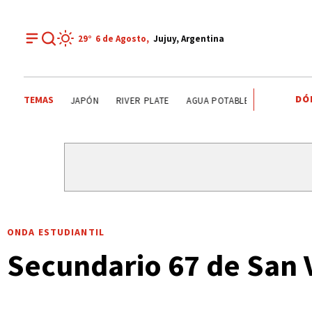
29°
6 de
Agosto
,
Jujuy, Argentina
DÓ
TEMAS
TENDENCIAS
ALERTA METEOROLÓGICO
JAPÓN
R
ONDA ESTUDIANTIL
Secundario 67 de San 