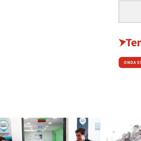
Te
ONDA E