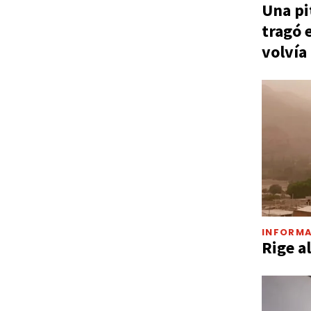
Una pi
tragó 
volvía
INFORMA
Rige a