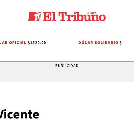
LAR OFICIAL
DÓLAR SOLIDARIO
$1520.00
$
IVER PLATE
AGUA POTABLE
AGUA POTABLE
SANTISIMO SALVADO
PUBLICIDAD
Vicente