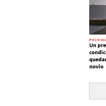
POLICIA
Un pre
condic
quedar
novio