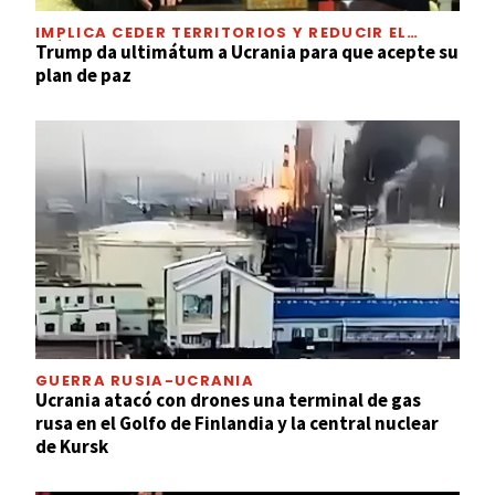
IMPLICA CEDER TERRITORIOS Y REDUCIR EL
EJÉRCITO
Trump da ultimátum a Ucrania para que acepte su
plan de paz
GUERRA RUSIA-UCRANIA
Ucrania atacó con drones una terminal de gas
rusa en el Golfo de Finlandia y la central nuclear
de Kursk