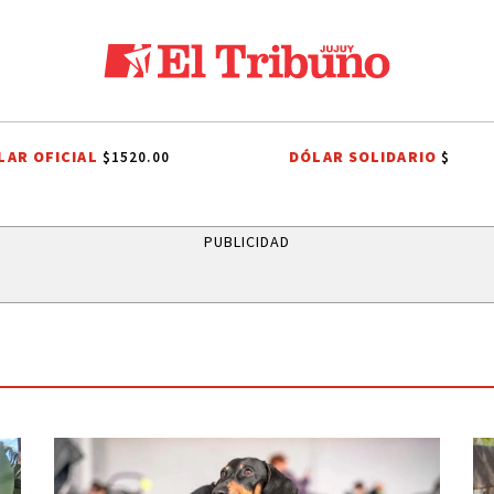
LAR OFICIAL
DÓLAR SOLIDARIO
$1520.00
$
MINISTERIO PÚBLICO DE LA ACUSACIÓN
PJ JUJEÑO
RUBÉN EDUARD
PUBLICIDAD