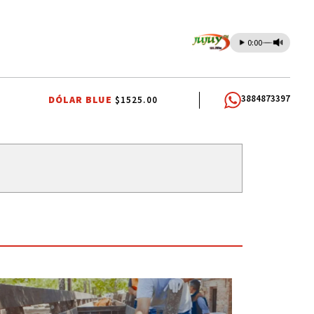
0:00
3884873397
DÓLAR BLUE
$1525.00
O RIVAROLA
FERIA DEL LIBRO 2026
LIGA HUMAHUAQUEÑA