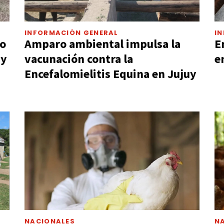
INFORMACIÓN GENERAL
I
ro
Amparo ambiental impulsa la
E
uy
vacunación contra la
e
Encefalomielitis Equina en Jujuy
NACIONALES
N