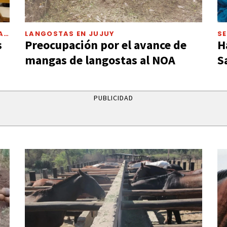
DAD
LANGOSTAS EN JUJUY
S
s
Preocupación por el avance de
H
mangas de langostas al NOA
S
PUBLICIDAD