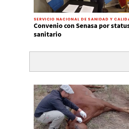
SERVICIO NACIONAL DE SANIDAD Y CALI
AGROALIMENTARIA
Convenio con Senasa por statu
sanitario