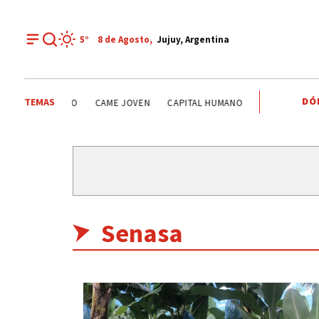
5°
8 de
Agosto
,
Jujuy, Argentina
DÓ
TEMAS
STEMA PÚBLICO
CAME JOVEN
CAPITAL HUMANO
CASA BLANCA
Senasa