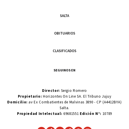
SALTA
OBITUARIOS
CLASIFICADOS
SEGUINOS EN
Director:
Sergio Romero
Propietario:
Horizontes On Line SA. El Tribuno Jujuy
Domicilio:
av Ex Combatientes de Malvinas 3890 - CP (A4412BYA)
Salta.
Propiedad Intelectual:
69681551
Edición N°:
10789