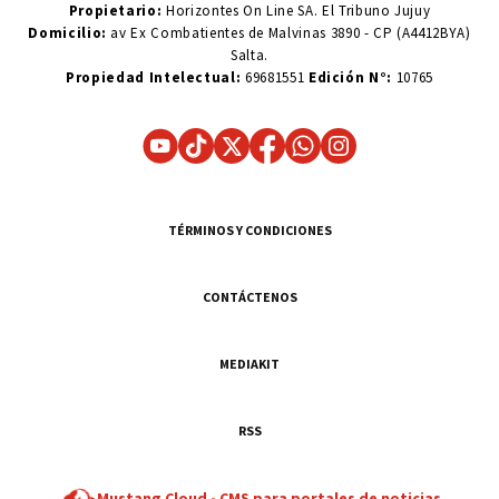
Propietario:
Horizontes On Line SA. El Tribuno Jujuy
Domicilio:
av Ex Combatientes de Malvinas 3890 - CP (A4412BYA)
Salta.
Propiedad Intelectual:
69681551
Edición N°:
10765
TÉRMINOS Y CONDICIONES
CONTÁCTENOS
MEDIAKIT
RSS
Mustang Cloud -
CMS para portales de noticias