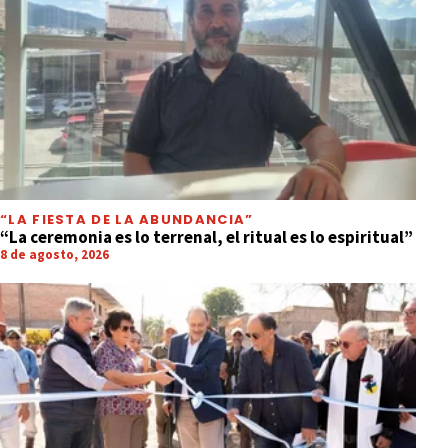
INFORMACIÓN GENERAL
Emocionante entrega de los premios
San Salvador 2026
“LA FIESTA DE LA ABUNDANCIA”
“La ceremonia es lo terrenal, el ritual es lo espiritual”
8 de agosto, 2026
INTERNACIONALES