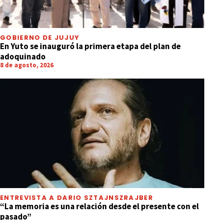
Una pitón de 7 metros mató y tragó
entero a un hombre que volvía de una
fiesta
GOBIERNO DE JUJUY
En Yuto se inauguró la primera etapa del plan de
adoquinado
8 de agosto, 2026
ENTREVISTA A DARIO SZTAJNSZRAJBER
“La memoria es una relación desde el presente con el
pasado”