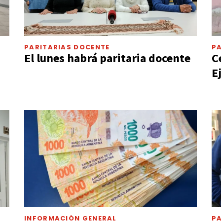
PARITARIAS DOCENTE
P
El lunes habrá paritaria docente
C
E
INFORMACIÓN GENERAL
P