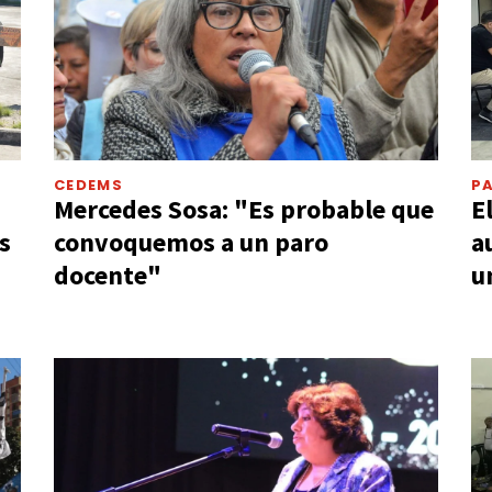
CEDEMS
P
Mercedes Sosa: "Es probable que
E
s
convoquemos a un paro
a
docente"
u