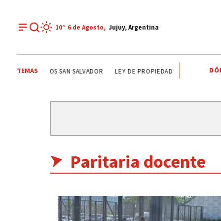
10°
6 de
Agosto
,
Jujuy, Argentina
DÓ
TEMAS
ERO
PREMIOS SAN SALVADOR
LEY DE PROPIEDAD PRIVADA
LEY D
Paritaria docente