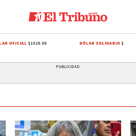
LAR OFICIAL
DÓLAR SOLIDARIO
$1520.00
$
E TIERRAS
CANDELA ARIZAGA
TALLERES DE OFICIOS
FIESTAS PA
PUBLICIDAD