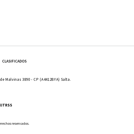
CLASIFICADOS
e Malvinas 3890 - CP (A4412BYA) Salta.
KIT
RSS
derechos reservados.