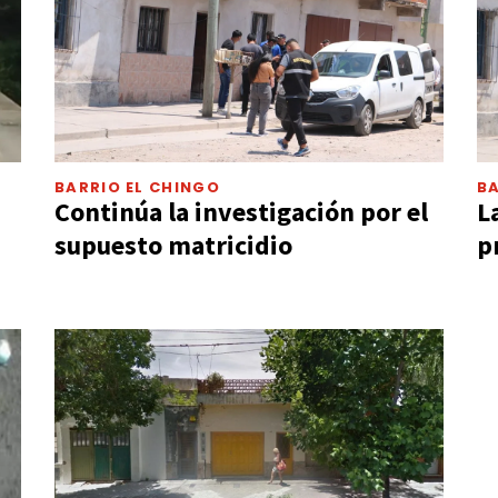
BARRIO EL CHINGO
BA
Continúa la investigación por el
L
supuesto matricidio
p