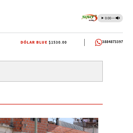
0:00
3884873397
DÓLAR BLUE
$1530.00
CANDELA ARIZAGA
TALLERES DE OFICIOS
FIESTAS PATRONALES