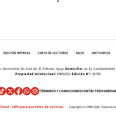
1
EDICIÓN IMPRESA
CARTA DE LECTORES
SALTA
OBITUARIOS
o:
Horizontes On Line SA. El Tribuno Jujuy
Domicilio:
av Ex Combatientes d
Propiedad Intelectual:
69681551
Edición N°:
10783
TÉRMINOS Y CONDICIONES
CONTÁCTENOS
MEDIA
Cloud -
CMS para portales de noticias
Copyright (c) 1996-2026. Todos los 