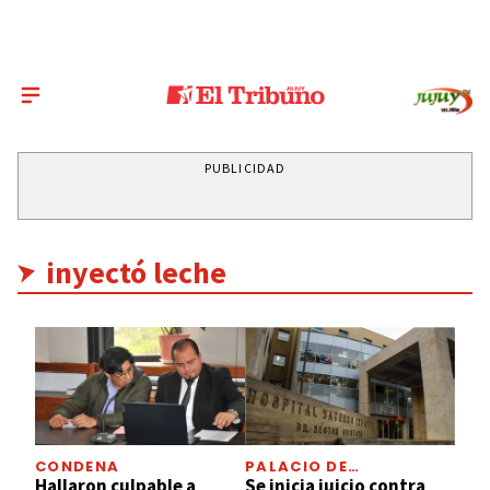
PUBLICIDAD
inyectó leche
CONDENA
PALACIO DE
TRIBUNALES
Hallaron culpable a
Se inicia juicio contra