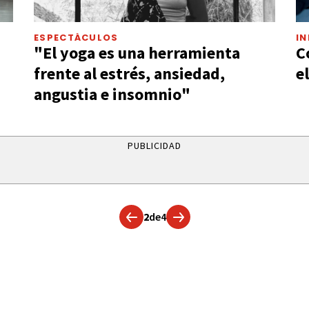
ESPECTÁCULOS
I
"El yoga es una herramienta
C
frente al estrés, ansiedad,
e
angustia e insomnio"
PUBLICIDAD
2
de
4