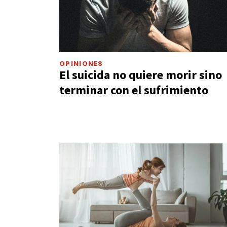
OPINIONES
El suicida no quiere morir sino
terminar con el sufrimiento