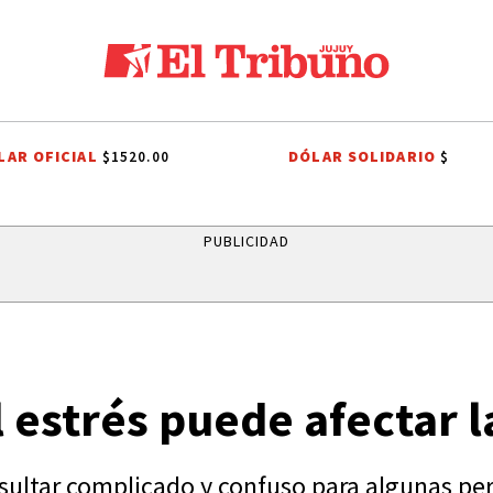
LAR OFICIAL
DÓLAR SOLIDARIO
$1520.00
$
JORGE MESSI
TUCUMAN
JORGE MESSI
HISTORIA DE JORGE MESSI
PUBLICIDAD
 estrés puede afectar l
esultar complicado y confuso para algunas pe