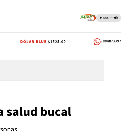
0:00
3884873397
DÓLAR BLUE
$1525.00
BARCELONA
CHIQUI TAPIA
CEDEMS
a salud bucal
rsonas.