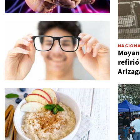
NACIONA
Moyano
refiri
Arizag