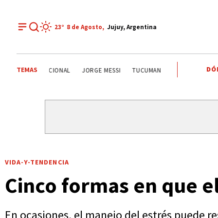
23°
8 de
Agosto
,
Jujuy, Argentina
DÓ
TEMAS
JORGE MESSI
TENDENCIA
GOBIERNO NACIONAL
VIDA-Y-TENDENCIA
Cinco formas en que el
En ocasiones, el manejo del estrés puede r