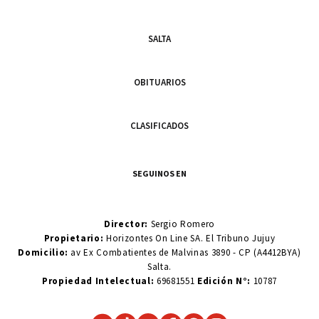
SALTA
OBITUARIOS
CLASIFICADOS
SEGUINOS EN
Director:
Sergio Romero
Propietario:
Horizontes On Line SA. El Tribuno Jujuy
Domicilio:
av Ex Combatientes de Malvinas 3890 - CP (A4412BYA)
Salta.
Propiedad Intelectual:
69681551
Edición N°:
10787