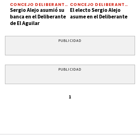
CONCEJO DELIBERANTE
CONCEJO DELIBERANTE
DE EL AGUILAR
DE EL AGUILAR
Sergio Alejo asumió su
El electo Sergio Alejo
banca en el Deliberante
asume en el Deliberante
de El Aguilar
PUBLICIDAD
PUBLICIDAD
1