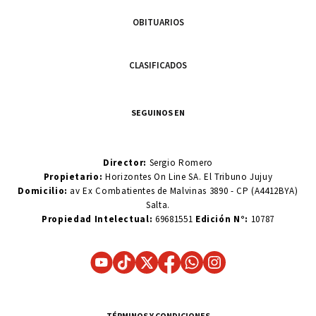
OBITUARIOS
CLASIFICADOS
SEGUINOS EN
Director:
Sergio Romero
Propietario:
Horizontes On Line SA. El Tribuno Jujuy
Domicilio:
av Ex Combatientes de Malvinas 3890 - CP (A4412BYA)
Salta.
Propiedad Intelectual:
69681551
Edición N°:
10787
TÉRMINOS Y CONDICIONES