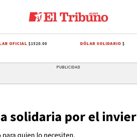
LAR OFICIAL
DÓLAR SOLIDARIO
$1520.00
$
ATRO EL PASILLO
EL TIEMPO EN JUJUY
EFEMÉRIDES
BRASIL
PUBLICIDAD
solidaria por el invie
o para quien lo necesiten.