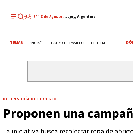
24°
8 de
Agosto
,
Jujuy, Argentina
DÓ
TEMAS
GOBIERNO DE JUJUY
LA FIESTA DE LA ABUNDANCIA”
TE
DEFENSORÍA DEL PUEBLO
Proponen una campaña 
La iniciativa busca recolectar ropa de abrig