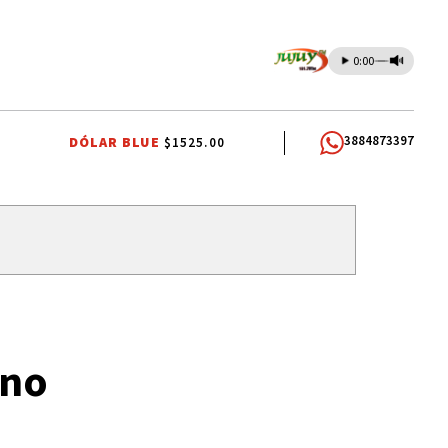
0:00
3884873397
DÓLAR BLUE
$1525.00
TENDENCIAS
SELECCIÓN ARGENTINA
JORGE MESSI
TENDENCIA
rno