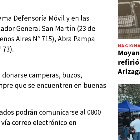
ma Defensoría Móvil y en las
rtador General San Martín (23 de
nos Aires N° 715), Abra Pampa
NACIONA
 73).
Moyano
refiri
Arizag
n donarse camperas, buzos,
empre que se encuentren en buenas
sados podrán comunicarse al 0800
vía correo electrónico en