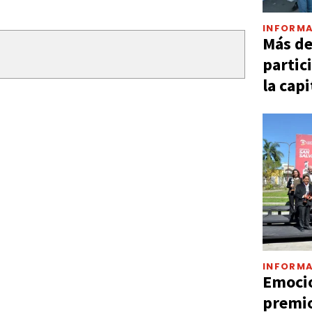
INFORMA
Más d
partic
la capi
INFORMA
Emocio
premio