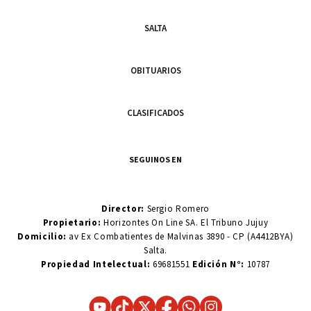
SALTA
OBITUARIOS
CLASIFICADOS
SEGUINOS EN
Director:
Sergio Romero
Propietario:
Horizontes On Line SA. El Tribuno Jujuy
Domicilio:
av Ex Combatientes de Malvinas 3890 - CP (A4412BYA)
Salta.
Propiedad Intelectual:
69681551
Edición N°:
10787