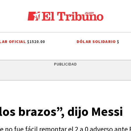
LAR OFICIAL
DÓLAR SOLIDARIO
$1520.00
$
CIAS
SELECCIÓN ARGENTINA
JORGE MESSI
TENDENCIA
GOBIE
PUBLICIDAD
los brazos”, dijo Messi
 no fue fácil remontar el 2 a 0 adverso ante 