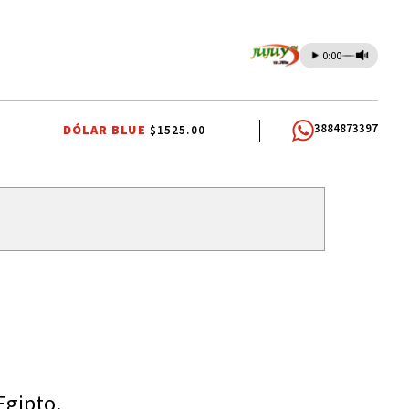
0:00
3884873397
DÓLAR BLUE
$1525.00
RNO NACIONAL
JORGE MESSI
TUCUMAN
Egipto.