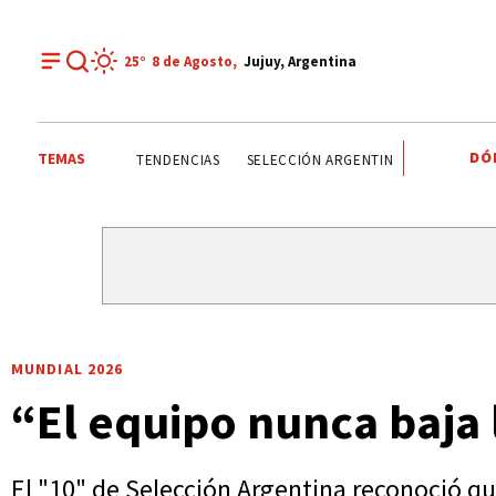
25°
8 de
Agosto
,
Jujuy, Argentina
DÓ
TEMAS
EL TIEMPO EN JUJUY
EFEMÉRIDES
BRASIL
TENDEN
MUNDIAL 2026
“El equipo nunca baja 
El "10" de Selección Argentina reconoció que