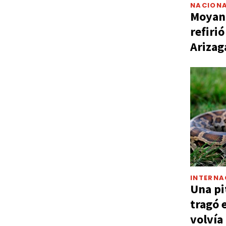
NACIONA
Moyano
refiri
Arizag
INTERNA
Una pi
tragó 
volvía