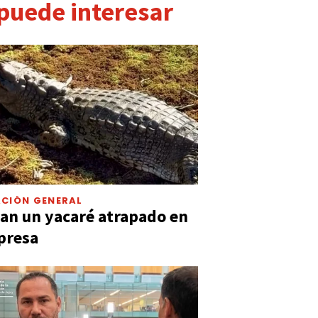
 puede interesar
CIÓN GENERAL
an un yacaré atrapado en
presa