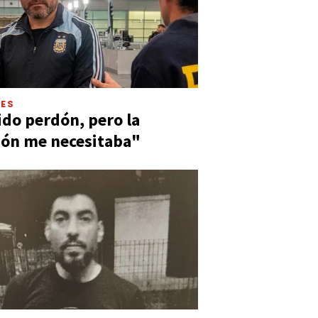
LES
ido perdón, pero la
ión me necesitaba"