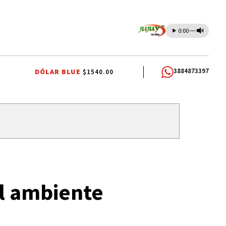
0:00
3884873397
DÓLAR BLUE
$1540.00
AL
INTERNA JUSTICIALISTA
INTERNA JUSTICIALISTA
INTERNA JUST
l ambiente