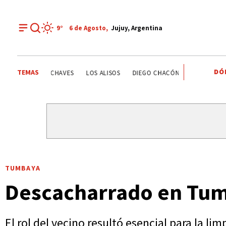
9°
6 de
Agosto
,
Jujuy, Argentina
DÓ
TEMAS
ESTATALES
DEPORTE RECREATIVO
YAMILA CHAVES
L
TUMBAYA
Descacharrado en Tum
El rol del vecino resultó esencial para la lim