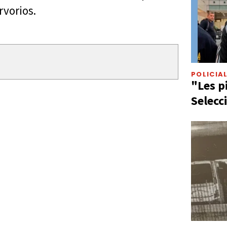
rvorios.
POLICIA
"Les p
Selecc