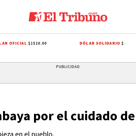
LAR OFICIAL
DÓLAR SOLIDARIO
$1520.00
$
OS ALISOS
DIEGO CHACÓN
PRIMERA NACIONAL
LIGA PROFESION
PUBLICIDAD
baya por el cuidado de
pieza en el pueblo.