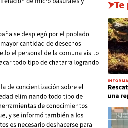
liferación de micro basurales y
Te
paña se desplegó por el poblado
a mayor cantidad de desechos
ello el personal de la comuna visito
sacar todo tipo de chatarra logrando
INFORMA
Rescat
a de concientización sobre el
una re
medad eliminando todo tipo de
 herramientas de conocimientos
e, y se informó también a los
tos es necesario deshacerse para