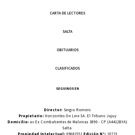
CARTA DE LECTORES
SALTA
OBITUARIOS
CLASIFICADOS
SEGUINOS EN
Director:
Sergio Romero
Propietario:
Horizontes On Line SA. El Tribuno Jujuy
Domicilio:
av Ex Combatientes de Malvinas 3890 - CP (A4412BYA)
Salta.
Propiedad Intelectual:
69681551
Edición N°:
10723