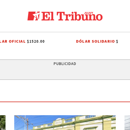
LAR OFICIAL
DÓLAR SOLIDARIO
$1520.00
$
ACA
EL TIEMPO EN JUJUY
RUTAS DE JUJUY
QUEEN
CORTE DE
PUBLICIDAD