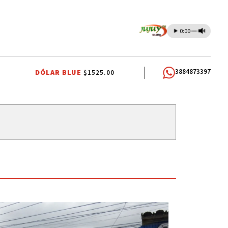
0:00
3884873397
DÓLAR BLUE
$1525.00
 AGUA
JAPÓN