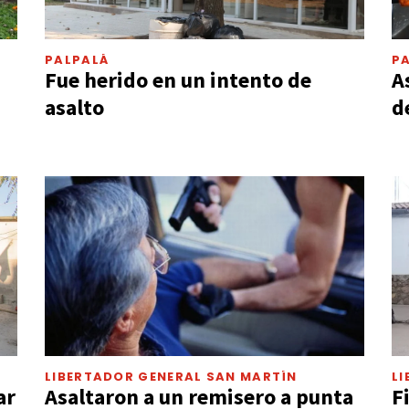
PALPALÁ
P
Fue herido en un intento de
A
asalto
d
LIBERTADOR GENERAL SAN MARTÍN
L
ar
Asaltaron a un remisero a punta
F