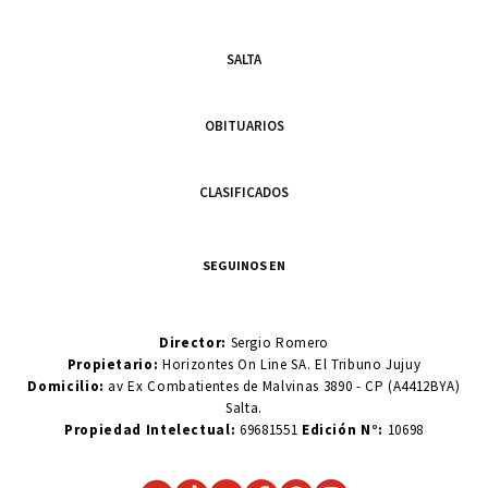
SALTA
OBITUARIOS
CLASIFICADOS
SEGUINOS EN
Director:
Sergio Romero
Propietario:
Horizontes On Line SA. El Tribuno Jujuy
Domicilio:
av Ex Combatientes de Malvinas 3890 - CP (A4412BYA)
Salta.
Propiedad Intelectual:
69681551
Edición N°:
10698