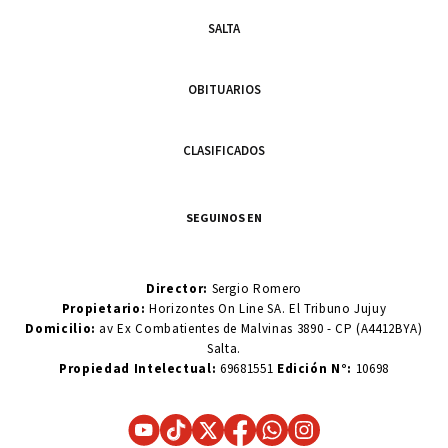
SALTA
OBITUARIOS
CLASIFICADOS
SEGUINOS EN
Director:
Sergio Romero
Propietario:
Horizontes On Line SA. El Tribuno Jujuy
Domicilio:
av Ex Combatientes de Malvinas 3890 - CP (A4412BYA)
Salta.
Propiedad Intelectual:
69681551
Edición N°:
10698