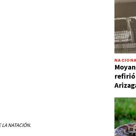
NACIONA
Moyano
refiri
Arizag
E LA NATACIÓN.