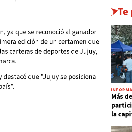
Te
n, ya que se reconoció al ganador
primera edición de un certamen que
las carteras de deportes de Jujuy,
marca.
 y destacó que "Jujuy se posiciona
aís".
INFORMA
Más d
partic
la capi