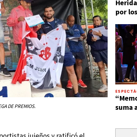
Herida
por lo
ESPECT
“Memor
suma a
EGA DE PREMIOS.
ortistas jujeños y ratificó el