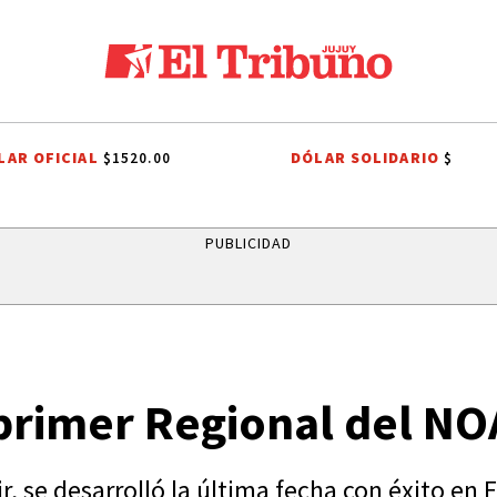
LAR OFICIAL
DÓLAR SOLIDARIO
$1520.00
$
 BOLIVIA
ITS
SISTEMA PÚBLICO
CAME JOVEN
CAPITAL HUMA
PUBLICIDAD
l primer Regional del NO
, se desarrolló la última fecha con éxito en 