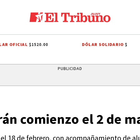
LAR OFICIAL
DÓLAR SOLIDARIO
$1520.00
$
LES A SAN CAYETANO
FIESTAS PATRONALES A SAN CAYETANO
EL TIE
PUBLICIDAD
arán comienzo el 2 de m
 el 18 de febrero, con acompañamiento de al