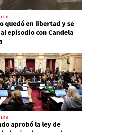
LES
 quedó en libertad y se
ó al episodio con Candela
a
LES
ado aprobó la ley de