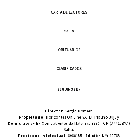
CARTA DE LECTORES
SALTA
OBITUARIOS
CLASIFICADOS
SEGUINOS EN
Director:
Sergio Romero
Propietario:
Horizontes On Line SA. El Tribuno Jujuy
Domicilio:
av Ex Combatientes de Malvinas 3890 - CP (A4412BYA)
Salta.
Propiedad Intelectual:
69681551
Edición N°:
10765