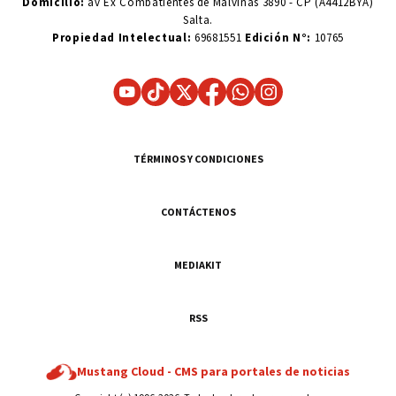
Domicilio:
av Ex Combatientes de Malvinas 3890 - CP (A4412BYA)
Salta.
Propiedad Intelectual:
69681551
Edición N°:
10765
TÉRMINOS Y CONDICIONES
CONTÁCTENOS
MEDIAKIT
RSS
Mustang Cloud -
CMS para portales de noticias