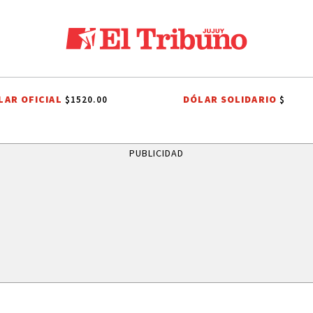
LAR OFICIAL
DÓLAR SOLIDARIO
$1520.00
$
NALES A SAN CAYETANO
INDEPENDENCIA DE BOLIVIA
ITS
SISTEMA
PUBLICIDAD