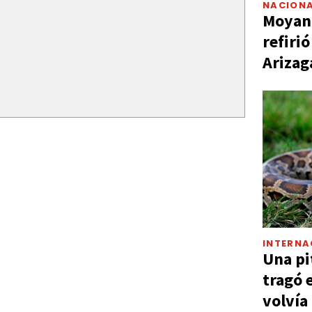
NACIONA
Moyano
refiri
Arizag
INTERNA
Una pi
tragó 
volvía