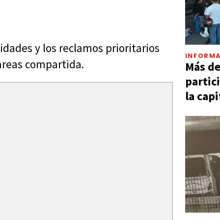
idades y los reclamos prioritarios
INFORMA
areas compartida.
Más d
partic
la capi