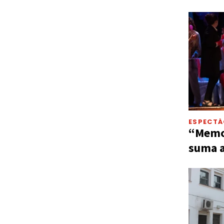
ESPECT
“Memor
suma a