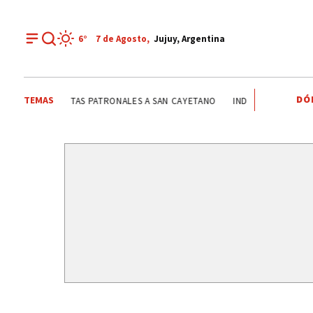
6°
7 de
Agosto
,
Jujuy, Argentina
DÓ
TEMAS
ONDA ESTUDIANTIL
SINIESTRO VIAL
FIESTAS PATRO