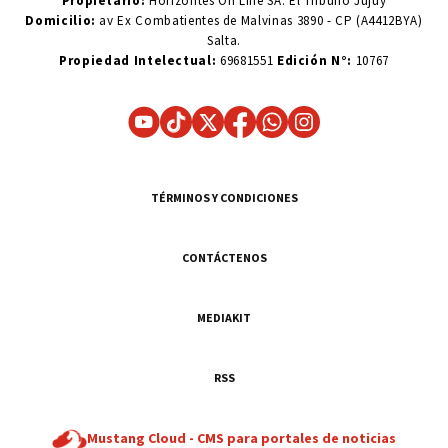
Propietario:
Horizontes On Line SA. El Tribuno Jujuy
Domicilio:
av Ex Combatientes de Malvinas 3890 - CP (A4412BYA)
Salta.
Propiedad Intelectual:
69681551
Edición N°:
10767
TÉRMINOS Y CONDICIONES
CONTÁCTENOS
MEDIAKIT
RSS
Mustang Cloud -
CMS para portales de noticias