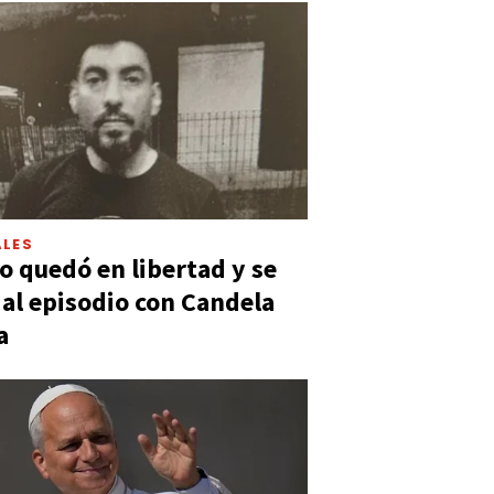
LES
 quedó en libertad y se
ó al episodio con Candela
a