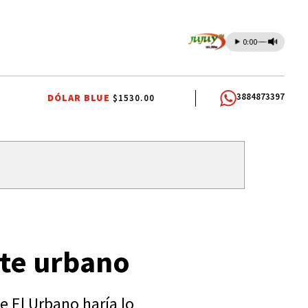
0:00
3884873397
DÓLAR BLUE
$1530.00
CASABINDO
PALMA SOLA
SANTA CLARA
EL FUERTE
rte urbano
e El Urbano haría lo