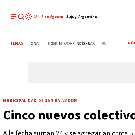
1°
7 de
Agosto
,
Jujuy, Argentina
DÓ
TEMAS
ROBO MILLONARIO
CRIMEN
PRIMERA NACIONAL
CO
MUNICIPALIDAD DE SAN SALVADOR
Cinco nuevos colectiv
A la fecha suman 24 y se agregarían otros 5 