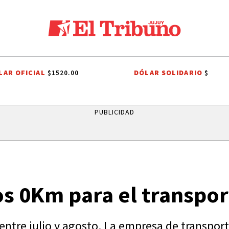
LAR OFICIAL
DÓLAR SOLIDARIO
$1520.00
$
MUNIDADES INDÍGENAS
AUTOMOVILISMO
SENADO DE LA NACIÓN
PUBLICIDAD
os 0Km para el transpo
entre julio y agosto. La empresa de transport