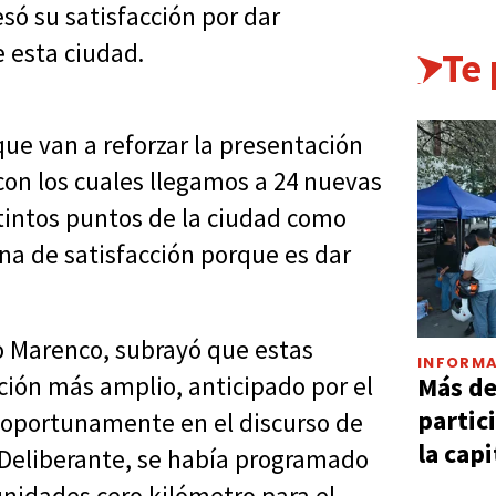
só su satisfacción por dar
 esta ciudad.
Te
ue van a reforzar la presentación
con los cuales llegamos a 24 nuevas
tintos puntos de la ciudad como
na de satisfacción porque es dar
mo Marenco, subrayó que estas
INFORMA
Más d
ción más amplio, anticipado por el
partic
o oportunamente en el discurso de
la capi
 Deliberante, se había programado
nidades cero kilómetro para el