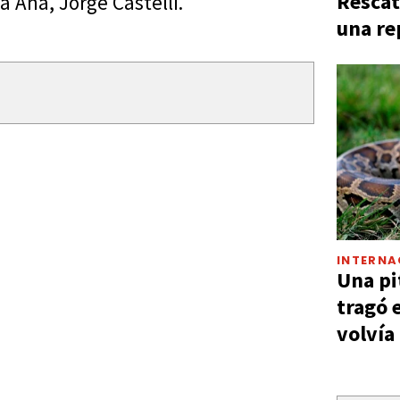
Rescat
 Ana, Jorge Castelli.
una re
INTERNA
Una pi
tragó 
volvía