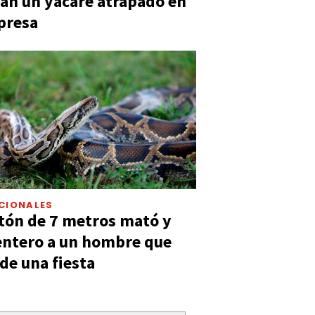
an un yacaré atrapado en
presa
CIONALES
tón de 7 metros mató y
entero a un hombre que
 de una fiesta