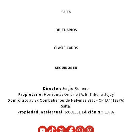
SALTA
OBITUARIOS
CLASIFICADOS
SEGUINOS EN
Director:
Sergio Romero
Propietario:
Horizontes On Line SA. El Tribuno Jujuy
Domicilio:
av Ex Combatientes de Malvinas 3890 - CP (A4412BYA)
Salta.
Propiedad Intelectual:
69681551
Edición N°:
10787