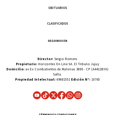
OBITUARIOS
CLASIFICADOS
SEGUINOS EN
Director:
Sergio Romero
Propietario:
Horizontes On Line SA. El Tribuno Jujuy
Domicilio:
av Ex Combatientes de Malvinas 3890 - CP (A4412BYA)
Salta.
Propiedad Intelectual:
69681551
Edición N°:
10765
TÉRMINOS Y CONDICIONES