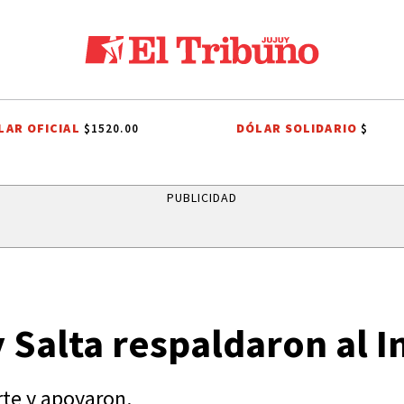
LAR OFICIAL
DÓLAR SOLIDARIO
$1520.00
$
NO
CASA BLANCA
MINISTERIO PÚBLICO DE LA ACUSACIÓN
PJ JUJ
PUBLICIDAD
 Salta respaldaron al I
rte y apoyaron.