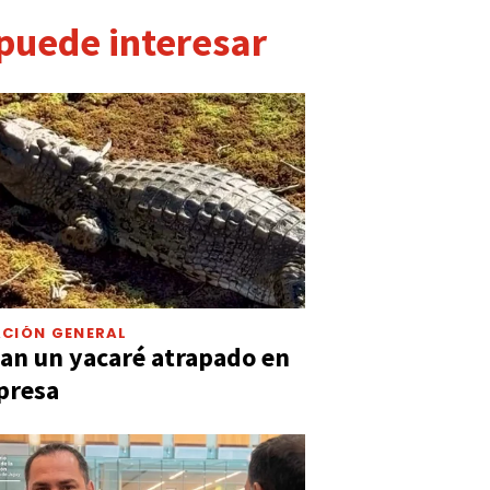
 puede interesar
CIÓN GENERAL
an un yacaré atrapado en
presa