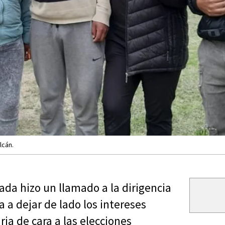
lcán.
ada hizo un llamado a la dirigencia
ta a dejar de lado los intereses
ria de cara a las elecciones