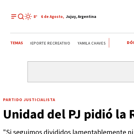
8°
6 de
Agosto
,
Jujuy, Argentina
DÓ
TEMAS
DEPORTE RECREATIVO
YAMILA CHAVES
LOS ALISOS
D
PARTIDO JUSTICIALISTA
Unidad del PJ pidió la
"Si seguimos divididos lamentablemente ni a