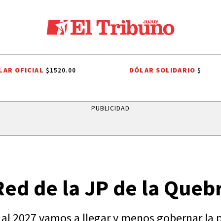
LAR OFICIAL
DÓLAR SOLIDARIO
$1520.00
$
IEGO CHACÓN
PRIMERA NACIONAL
LIGA PROFESIONAL
INTERNA 
PUBLICIDAD
 Red de la JP de la Queb
l 2027 vamos a llegar y menos gobernar la pro