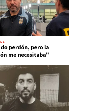
LES
ido perdón, pero la
ión me necesitaba"