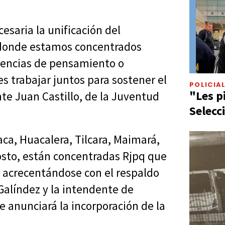
saria la unificación del
 donde estamos concentrados
erencias de pensamiento o
es trabajar juntos para sostener el
POLICIA
"Les p
te Juan Castillo, de la Juventud
Selecc
ca, Huacalera, Tilcara, Maimará,
gosto, están concentradas Rjpq que
acrecentándose con el respaldo
Galíndez y la intendente de
anunciará la incorporación de la