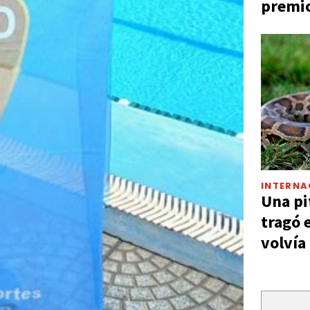
premio
INTERNA
Una pi
tragó 
volvía