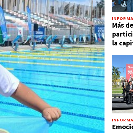
INFORMA
Más d
partic
la capi
INFORMA
Emocio