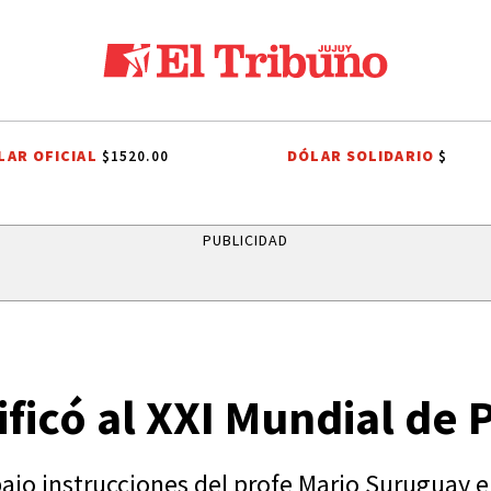
LAR OFICIAL
DÓLAR SOLIDARIO
$1520.00
$
HO TRIBUTARIO
EL TRIBUNO POR LOS BARRIOS
ONDA ESTUDIANTIL
PUBLICIDAD
ificó al XXI Mundial de 
bajo instrucciones del profe Mario Suruguay en