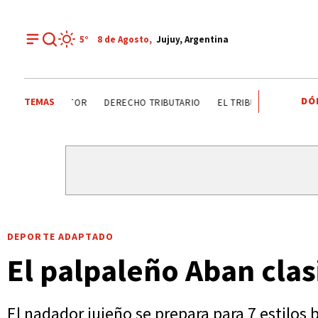
5°
8 de
Agosto
,
Jujuy, Argentina
DÓ
TEMAS
DÍA DEL INGENIERO AGRÓNOMO ANALIZAN SECTOR
DEREC
DEPORTE ADAPTADO
El palpaleño Aban clas
El nadador jujeño se prepara para 7 estilos 