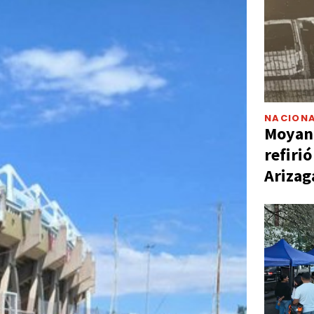
NACIONA
Moyano
refiri
Arizag