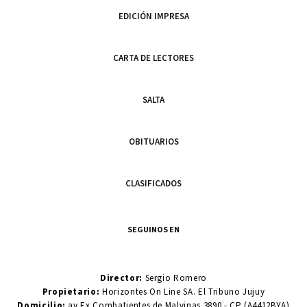
EDICIÓN IMPRESA
CARTA DE LECTORES
SALTA
OBITUARIOS
CLASIFICADOS
SEGUINOS EN
Director:
Sergio Romero
Propietario:
Horizontes On Line SA. El Tribuno Jujuy
Domicilio:
av Ex Combatientes de Malvinas 3890 - CP (A4412BYA)