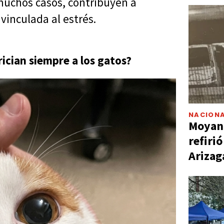
uchos casos, contribuyen a
 vinculada al estrés.
rician siempre a los gatos?
NACIONA
Moyano
refiri
Arizag