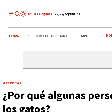
6°
8 de
Agosto
,
Jujuy, Argentina
DÓ
TEMAS
DÍA DEL INGENIERO AGRÓNOMO ANALIZAN SECTOR
DERECHO
MASCOTAS
¿Por qué algunas pers
los gatos?