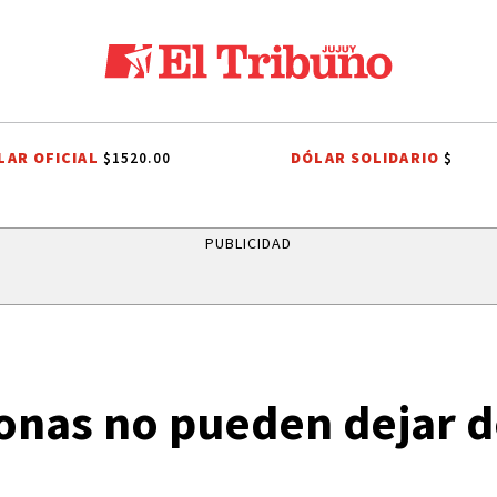
LAR OFICIAL
DÓLAR SOLIDARIO
$1520.00
$
 TRIBUTARIO
EL TRIBUNO POR LOS BARRIOS
ONDA ESTUDIANTIL 2
PUBLICIDAD
onas no pueden dejar de