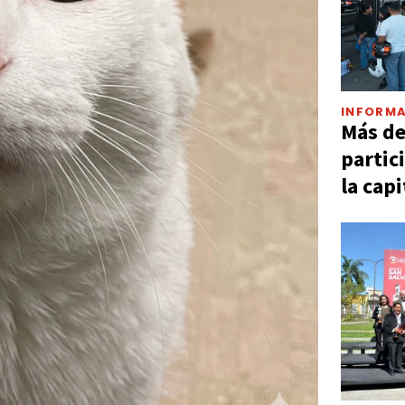
INFORMA
Más d
partic
la capi