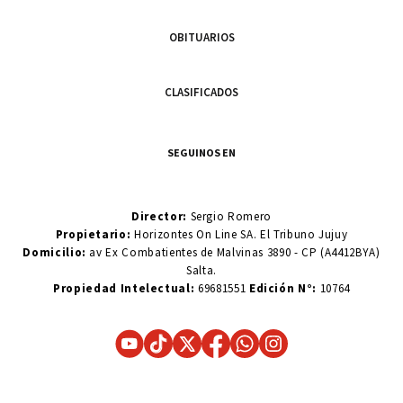
OBITUARIOS
CLASIFICADOS
SEGUINOS EN
Director:
Sergio Romero
Propietario:
Horizontes On Line SA. El Tribuno Jujuy
Domicilio:
av Ex Combatientes de Malvinas 3890 - CP (A4412BYA)
Salta.
Propiedad Intelectual:
69681551
Edición N°:
10764