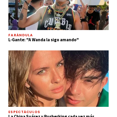
FARÁNDULA
L-Gante: "A Wanda la sigo amando"
ESPECTÁCULOS
La China Suárez y Rusherking cada vez más