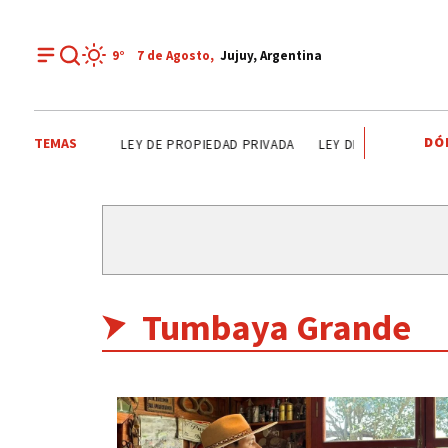
9°
7 de
Agosto
,
Jujuy, Argentina
DÓ
TEMAS
AN SALVADOR
LEY DE PROPIEDAD PRIVADA
LEY DE TIERRAS
CAN
Tumbaya Grande