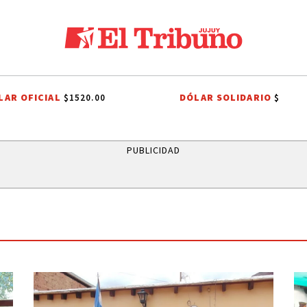
LAR OFICIAL
DÓLAR SOLIDARIO
$1520.00
$
DELA ARIZAGA
TALLERES DE OFICIOS
FIESTAS PATRONALES
FIES
PUBLICIDAD