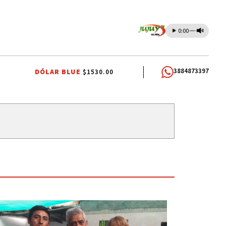
0:00
3884873397
DÓLAR BLUE
$1530.00
TAS PATRONALES
LEY DE TIERRAS
PARITARIAS