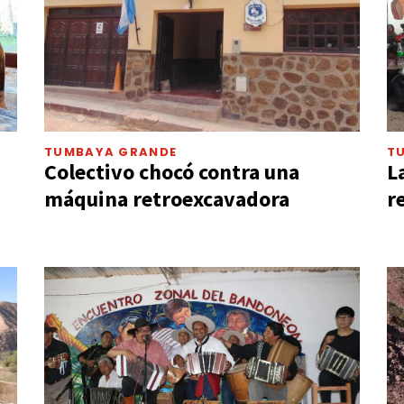
TUMBAYA GRANDE
T
Colectivo chocó contra una
L
máquina retroexcavadora
r