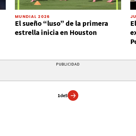
MUNDIAL 2026
JU
El sueño “luso” de la primera
E
estrella inicia en Houston
e
P
PUBLICIDAD
1
de
5