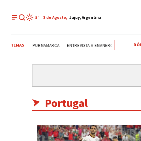
5°
8 de
Agosto
,
Jujuy, Argentina
DÓ
TEMAS
ARTIDARIAS
PURMAMARCA
ENTREVISTA A EMANERO
DÍA DEL IN
Portugal