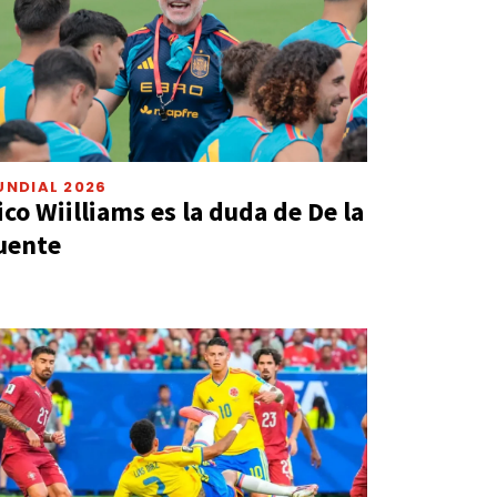
UNDIAL 2026
ico Wiilliams es la duda de De la
uente