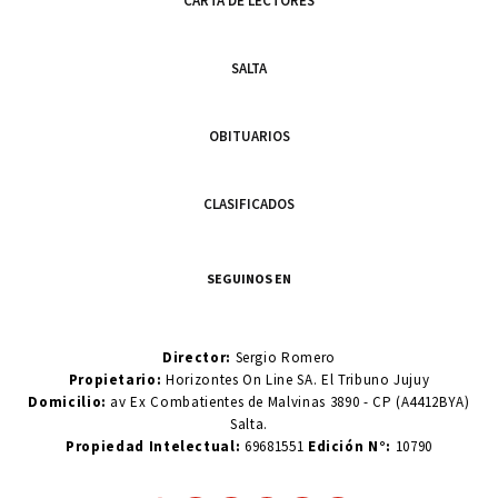
CARTA DE LECTORES
SALTA
OBITUARIOS
CLASIFICADOS
SEGUINOS EN
Director:
Sergio Romero
Propietario:
Horizontes On Line SA. El Tribuno Jujuy
Domicilio:
av Ex Combatientes de Malvinas 3890 - CP (A4412BYA)
Salta.
Propiedad Intelectual:
69681551
Edición N°:
10790